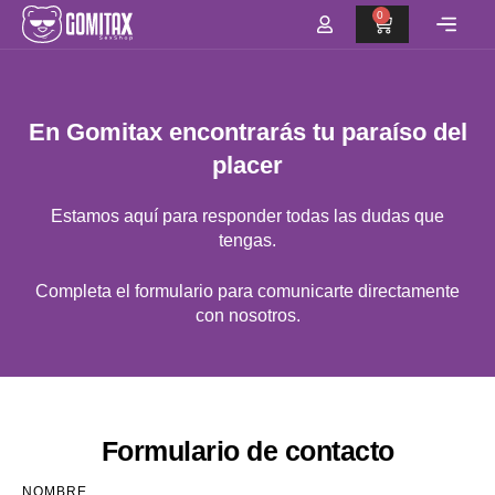
Ir
0
CART
al
contenido
En Gomitax encontrarás tu paraíso del
placer
Estamos aquí para responder todas las dudas que
tengas.
Completa el formulario para comunicarte directamente
con nosotros.
Formulario de contacto
NOMBRE