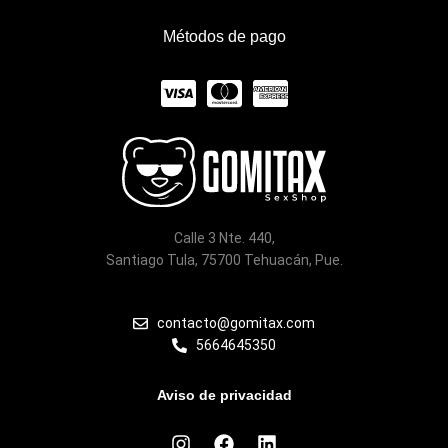
Métodos de pago
C
C
C
c
c
c
-
-
-
v
m
a
i
a
m
Calle 3 Nte. 440,
s
s
e
Santiago Tula, 75700 Tehuacán, Pue.
a
t
x
contacto@gomitax.com
e
5664645350
r
Aviso de privacidad
c
I
F
L
a