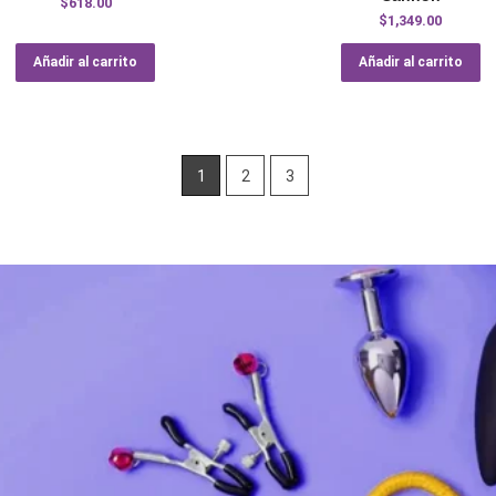
$
618.00
$
1,349.00
Añadir al carrito
Añadir al carrito
1
2
3