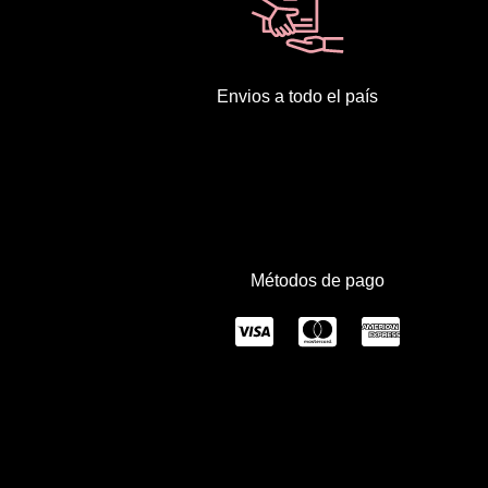
Envios a todo el país
Métodos de pago
C
C
C
c
c
c
-
-
-
v
m
a
i
a
m