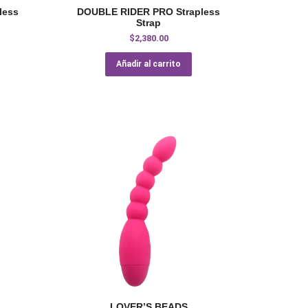
less
DOUBLE RIDER PRO Strapless
Strap
$
2,380.00
Añadir al carrito
LOVER’S BEADS