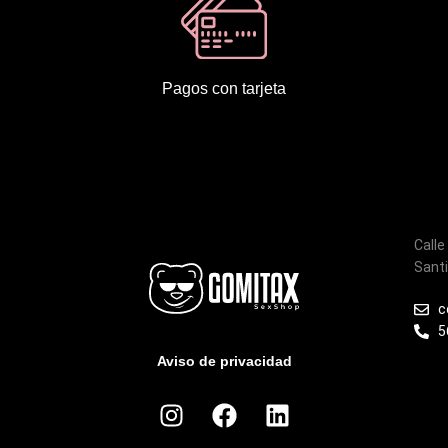
Pagos con tarjeta
Calle
Santi
c
5
Aviso de privacidad
I
F
L
n
a
i