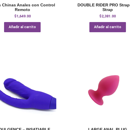
s Chinas Anales con Control
DOUBLE RIDER PRO Strap
Remoto
Strap
$
1,649.00
$
2,381.00
Añadir al carrito
Añadir al carrito
DULGENCE – INSATIABLE
LARGE ANAL PLUG