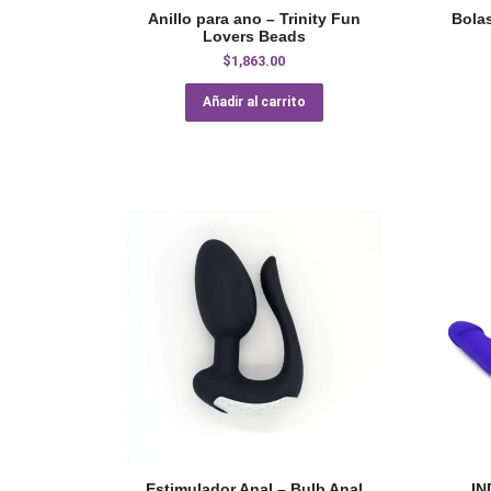
Anillo para ano – Trinity Fun
Bola
Lovers Beads
$
1,863.00
Añadir al carrito
Estimulador Anal – Bulb Anal
IN