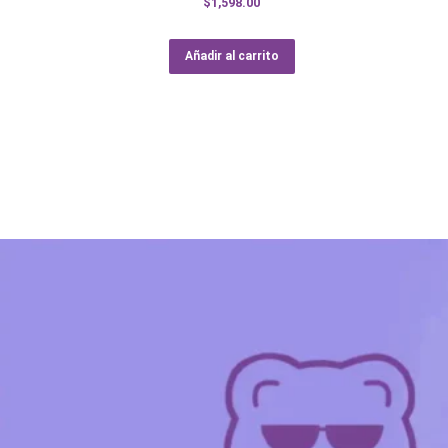
$
1,598.00
Añadir al carrito