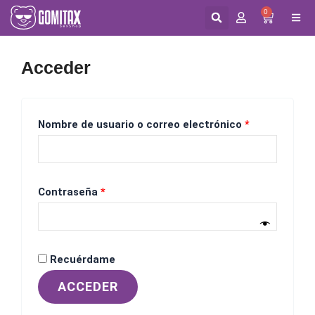
0
CART
Acceder
Obligatorio
Obligatorio
Obligatorio
Nombre de usuario o correo electrónico
*
Contraseña
*
Recuérdame
ACCEDER