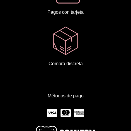
Pagos con tarjeta
Compra discreta
Métodos de pago
C
C
C
c
c
c