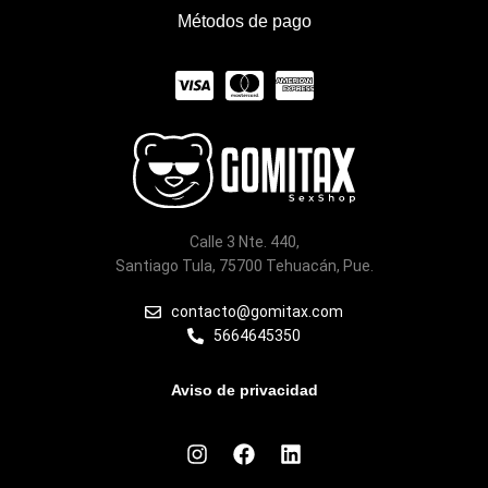
Métodos de pago
C
C
C
c
c
c
-
-
-
v
m
a
i
a
m
Calle 3 Nte. 440,
s
s
e
Santiago Tula, 75700 Tehuacán, Pue.
a
t
x
contacto@gomitax.com
5664645350
e
r
Aviso de privacidad
c
I
F
L
a
n
a
i
s
c
n