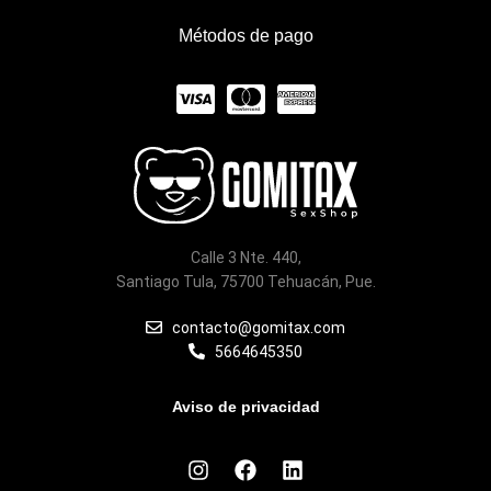
Métodos de pago
C
C
C
c
c
c
-
-
-
v
m
a
i
a
m
Calle 3 Nte. 440,
s
s
e
Santiago Tula, 75700 Tehuacán, Pue.
a
t
x
contacto@gomitax.com
5664645350
e
r
Aviso de privacidad
c
I
F
L
a
n
a
i