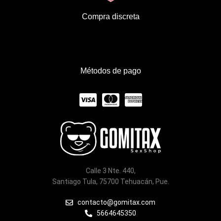
Compra discreta
Métodos de pago
C
C
C
c
c
c
-
-
-
v
m
a
i
a
m
Calle 3 Nte. 440,
s
s
e
Santiago Tula, 75700 Tehuacán, Pue.
a
t
x
contacto@gomitax.com
5664645350
e