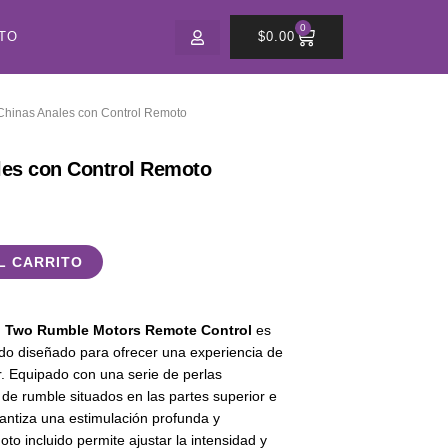
0
CART
TO
$
0.00
Chinas Anales con Control Remoto
les con Control Remoto
L CARRITO
h Two Rumble Motors Remote Control
es
do diseñado para ofrecer una experiencia de
r. Equipado con una serie de perlas
de rumble situados en las partes superior e
rantiza una estimulación profunda y
oto incluido permite ajustar la intensidad y