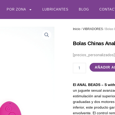
POR ZONA
LUBRICANTES
BLOG
CONTAC
Inicio
/
VIBRADORES
/ Bolas 
Bolas Chinas Ana
[precios_personalizados]
Bolas
AÑADIR A
Chinas
Anales
con
El ANAL BEADS – S wit
Control
un juguete sexual avanza
Remoto
estimulación anal superio
cantidad
graduadas y dos motores 
inferior, este producto ga
envolvente. El control rem