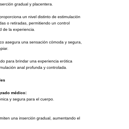
serción gradual y placentera.
roporciona un nivel distinto de estimulación
as o retiradas, permitiendo un control
d de la experiencia.
ico asegura una sensación cómoda y segura,
piar.
do para brindar una experiencia erótica
imulación anal profunda y controlada.
les
 grado médico:
énica y segura para el cuerpo.
rmiten una inserción gradual, aumentando el