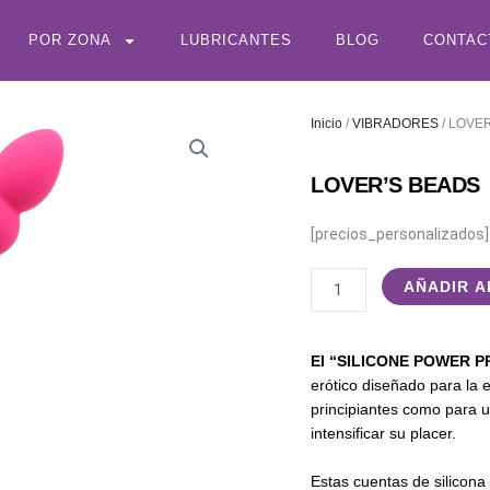
POR ZONA
LUBRICANTES
BLOG
CONTAC
Inicio
/
VIBRADORES
/ LOVE
LOVER’S BEADS
[precios_personalizados]
LOVER'S
AÑADIR A
BEADS
cantidad
El “SILICONE POWER PR
erótico diseñado para la e
principiantes como para 
intensificar su placer.
Estas cuentas de silicona