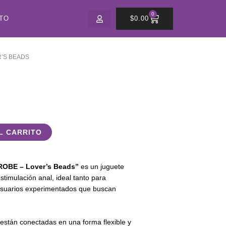
0
CART
TO
$
0.00
R’S BEADS
L CARRITO
OBE – Lover’s Beads”
es un juguete
stimulación anal, ideal tanto para
usuarios experimentados que buscan
 están conectadas en una forma flexible y