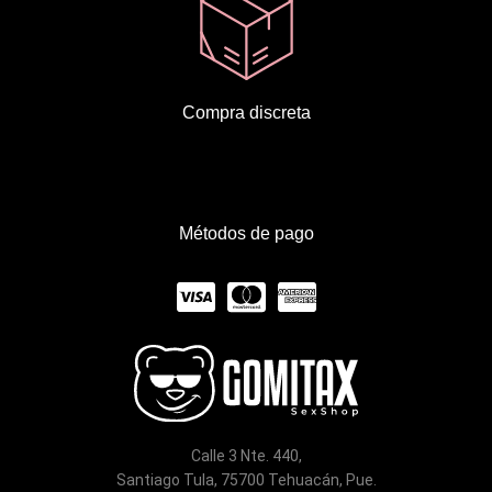
Compra discreta
Métodos de pago
C
C
C
c
c
c
-
-
-
v
m
a
i
a
m
Calle 3 Nte. 440,
s
s
e
Santiago Tula, 75700 Tehuacán, Pue.