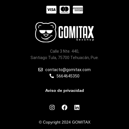
C
C
C
c
c
c
-
-
-
v
m
a
i
a
m
Calle 3 Nte. 440,
s
s
e
Santiago Tula, 75700 Tehuacán, Pue.
a
t
x
contacto@gomitax.com
5664645350
e
r
Aviso de privacidad
c
I
F
L
a
n
a
i
s
c
n
r
t
e
k
© Copyright 2024 GOMITAX
a
b
e