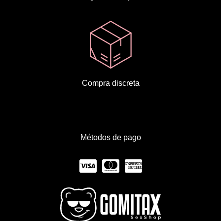
Compra discreta
Métodos de pago
C
C
C
c
c
c
-
-
-
v
m
a